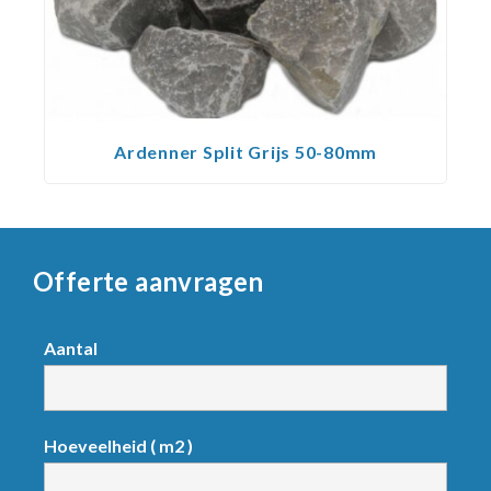
Ardenner Split Grijs 50-80mm
Offerte aanvragen
Request
Aantal
product
Hoeveelheid ( m2 )