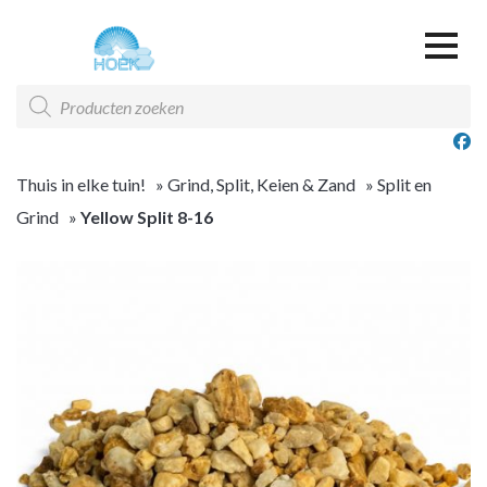
Over ons
Producten
zoeken
Offerte & Contact
Offerte overzicht
Thuis in elke tuin!
»
Grind, Split, Keien & Zand
»
Split en
Grind
»
Yellow Split 8-16