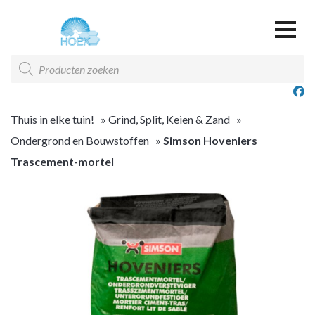
Over ons
Producten
zoeken
Offerte & Contact
Offerte overzicht
Thuis in elke tuin!
»
Grind, Split, Keien & Zand
»
Ondergrond en Bouwstoffen
»
Simson Hoveniers
Trascement-mortel