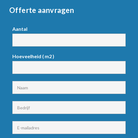
Offerte aanvragen
Request
Aantal
product
Hoeveelheid ( m2 )