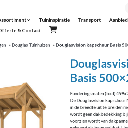
P
z
Assortiment
Tuininspiratie
Transport
Aanbied
Offerte & Contact
gen
»
Douglas Tuinhuizen
»
Douglasvision kapschuur Basis 5
Douglasvis
Basis 500
Funderingsmaten (bxd) 499x2
De Douglasvision kapschuur M
in de breedte uit te breiden 
wordt geen dakbedekking bijge
voorzien wordt van dakpannen
geleverd als bouwpakket. He