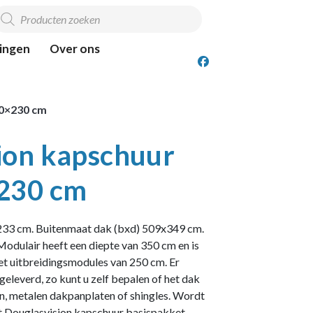
roducten
oeken
ingen
Over ons
00×230 cm
ion kapschuur
×230 cm
33 cm. Buitenmaat dak (bxd) 509x349 cm.
odulair heeft een diepte van 350 cm en is
met uitbreidingsmodules van 250 cm. Er
leverd, zo kunt u zelf bepalen of het dak
, metalen dakpanplaten of shingles. Wordt
t Douglasvision kapschuur basispakket