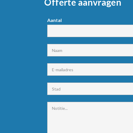
Offerte aanvragen
Request
Aantal
product