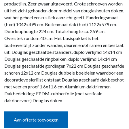
productlijn. Zeer zwaar uitgevoerd. Grote schroeven worden
uit het zicht gehouden door middel van douglashouten doken,
wat het geheel een rustiek aanzicht geeft. Funderingsmaat
(bxd) 1042x499 cm. Buitenmaat dak (bxd) 1122x579 cm.
Doorloophoogte 224 cm. Totale hoogte ca. 269 cm.
Overstek rondom 40 cm. Het basispakket is het
buitenverblijf zonder wanden, deuren en/of ramen en bestaat
uit: Douglas geschaafde staanders, duplo verlijmd 14x14 cm
Douglas geschaafde ringbalken, duplo verlijmd 14x14 cm
Douglas geschaafde gordingen 7x22 cm Douglas geschaafde
schoren 12x12 cm Douglas dubbele boeidelen waardoor een
decoratieve sierlijst ontstaat Douglas geschaafd dakbeschot
met veer en groef 1,6x11,6 cm Aluminium daktrimmen
Dakbedekking: EPDM-rubberfolie (met verticale
dakdoorvoer) Douglas doken
Aan offerte toevoegen