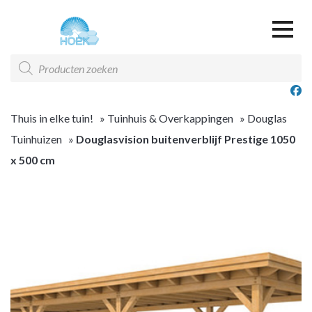
Over ons
Producten
zoeken
Offerte & Contact
Offerte overzicht
Thuis in elke tuin!
»
Tuinhuis & Overkappingen
»
Douglas
Tuinhuizen
»
Douglasvision buitenverblijf Prestige 1050
x 500 cm