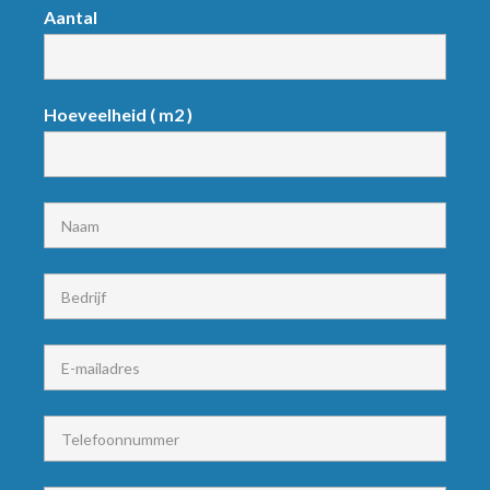
Request
Aantal
product
Hoeveelheid ( m2 )