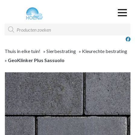
Over ons
Producten
zoeken
Offerte & Contact
Offerte overzicht
Thuis in elke tuin!
»
Sierbestrating
»
Kleurechte bestrating
»
GeoKlinker Plus Sassuolo