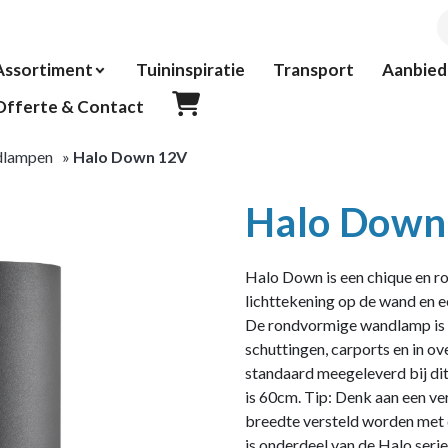
P
z
Assortiment
Tuininspiratie
Transport
Aanbied
Offerte & Contact
lampen
»
Halo Down 12V
Halo Down
Halo Down is een chique en 
lichttekening op de wand en ee
De rondvormige wandlamp is 
schuttingen, carports en in 
standaard meegeleverd bij dit
is 60cm. Tip: Denk aan een ve
breedte versteld worden met 
is onderdeel van de Halo seri