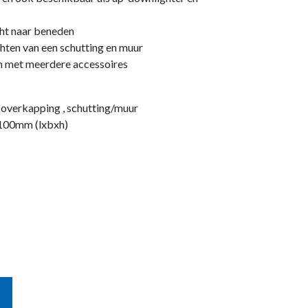
cht naar beneden
chten van een schutting en muur
en met meerdere accessoires
, overkapping , schutting/muur
100mm (lxbxh)