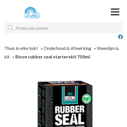
Over ons
Producten
zoeken
Offerte & Contact
Offerte overzicht
Thuis in elke tuin!
»
Onderhoud & Afwerking
»
Steenlijm &
kit
»
Bison rubber seal starterskit 750ml