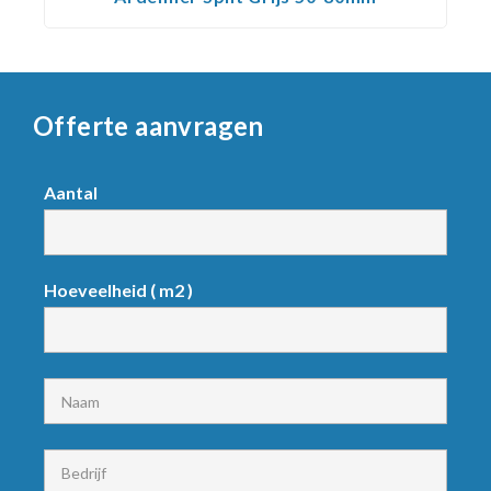
Offerte aanvragen
Request
Aantal
product
Hoeveelheid ( m2 )