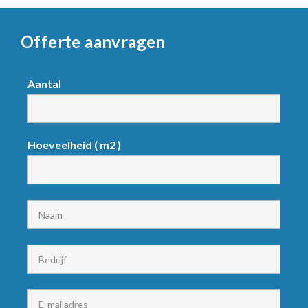
Offerte aanvragen
Request
Aantal
product
Hoeveelheid ( m2 )