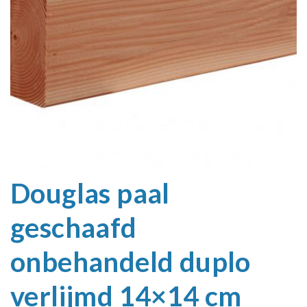
Douglas paal
geschaafd
onbehandeld duplo
verlijmd 14×14 cm