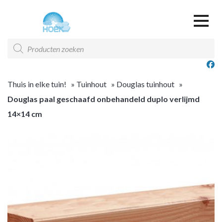
Over ons
Producten
zoeken
Offerte & Contact
Offerte overzicht
Thuis in elke tuin!
»
Tuinhout
»
Douglas tuinhout
»
Douglas paal geschaafd onbehandeld duplo verlijmd
14×14 cm