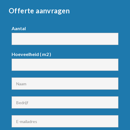
Offerte aanvragen
Request
Aantal
product
Hoeveelheid ( m2 )