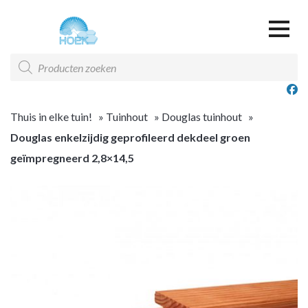
Over ons
Producten
zoeken
Offerte & Contact
Offerte overzicht
Thuis in elke tuin!
»
Tuinhout
»
Douglas tuinhout
»
Douglas enkelzijdig geprofileerd dekdeel groen
geïmpregneerd 2,8×14,5